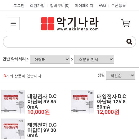
로그인
회원가입
장바구니(
0
)
마이페이지
FAQ
쿠폰등록
|
|
|
|
|
건반 악세서리
>
>
정렬
3
개의 상품이 있습니다.
태영전자 D.C
태영전자 D.C
아답터 9V 85
아답터 12V 8
0mA
50mA
10,000원
12,000원
태영전자 D.C
아답터 9V 30
0mA