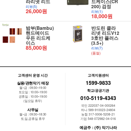
라리넷 리드
드케이스(CR
200) 검정
리뷰(5)
26,000원
리뷰(1)
18,000원
밤부(Bambu)
반도린 클라
핸드메이드
리넷 리드V12
우든 리드케
3호반 플러스
이스
(3.5+)
85,000원
리뷰(7)
(품절)
고객센터 운영 시간
고객지원센터
1599-9833
실용/관현악기 매장
월~금 : 09:30~19:00
학교/공공기관
토요일 : 10:00~19:00
공휴일 : 10:00~19:00
010-5119-4343
(일요일 휴무)
국민 222037-04-000264
사무실
하나 589-910023-24804
월~금 : 09:30~18:30
농협 317-0006-5208-21
토,일,공휴일 휴무
기업 548-072982-04-016
예금주 : (주) 악기나라