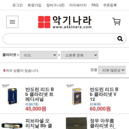
로그인
회원가입
장바구니(
0
)
마이페이지
FAQ
쿠폰등록
|
|
|
|
|
클라리넷
>
>
정렬
6
개의 상품이 있습니다.
반도린 리드 B
반도린 리드 B
b 클라리넷 트
b 클라리넷 V
레디셔널
12
리뷰(18)
리뷰(6)
45,000원
60,000원
피브라셀 오
정우 아우름
리지날 Bb 클
클라리넷 리