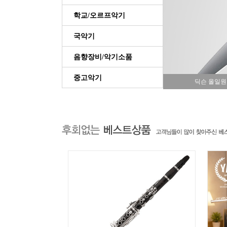
학교/오르프악기
국악기
음향장비/악기소품
중고악기
딕슨 올일원