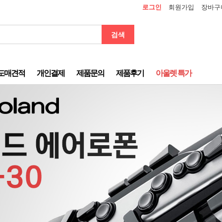
로그인
회원가입
장바구
검색
도매견적
개인결제
제품문의
제품후기
아울렛 특가