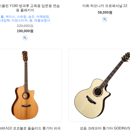
이올린 Y180 방과후 교육용 입문용 연습
미화 하모니카 프로페셔널 22
용 풀패키지
58,000원
활, 케이스, 스트링, 송진, 어깨받침,
네임텍, 지판스티커, 융, 제품보증서
220,000원
190,000원
old A10 코코볼로 올솔리드 통기타 피쉬
성음 크래프터 통기타 GODINUS