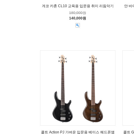
게코 카혼 CL10 교육용 입문용 취미 리듬악기
얀 바
180,000원
140,000원
콜트 Action PJ 가벼운 입문용 베이스 헤드폰앰
콜트 G