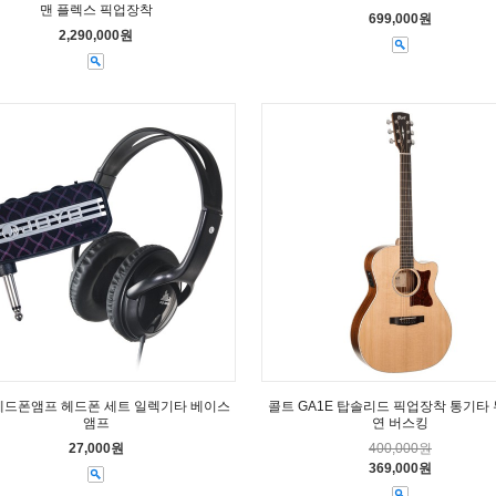
맨 플렉스 픽업장착
699,000원
2,290,000원
헤드폰앰프 헤드폰 세트 일렉기타 베이스
콜트 GA1E 탑솔리드 픽업장착 통기타
앰프
연 버스킹
27,000원
400,000원
369,000원