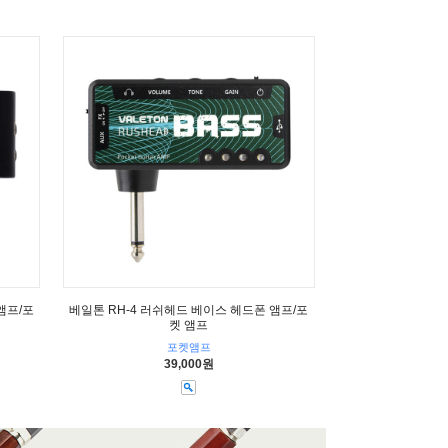
앰프/포
베일톤 RH-4 러쉬헤드 베이스 헤드폰 앰프/포
켓 앰프
포켓앰프
39,000원