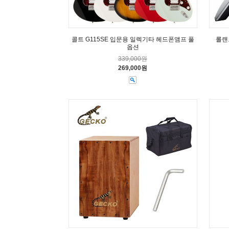
콜트 G115SE 입문용 일렉기타 헤드폰앰프 풀
롤랜
옵션
339,000원
269,000원