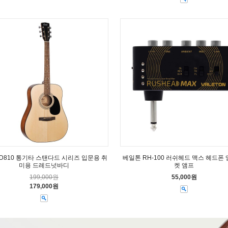
D810 통기타 스탠다드 시리즈 입문용 취
베일톤 RH-100 러쉬헤드 맥스 헤드폰 
미용 드레드넛바디
켓 앰프
199,000원
55,000원
179,000원