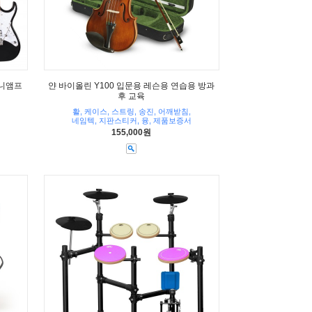
미니앰프
얀 바이올린 Y100 입문용 레슨용 연습용 방과
후 교육
활, 케이스, 스트링, 송진, 어깨받침,
네임텍, 지판스티커, 융, 제품보증서
155,000원