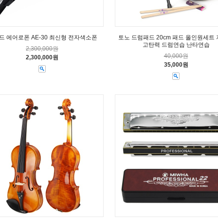
드 에어로폰 AE-30 최신형 전자색소폰
토노 드럼패드 20cm 패드 올인원세트
고탄력 드럼연습 난타연습
2,300,000원
40,000원
2,300,000원
35,000원