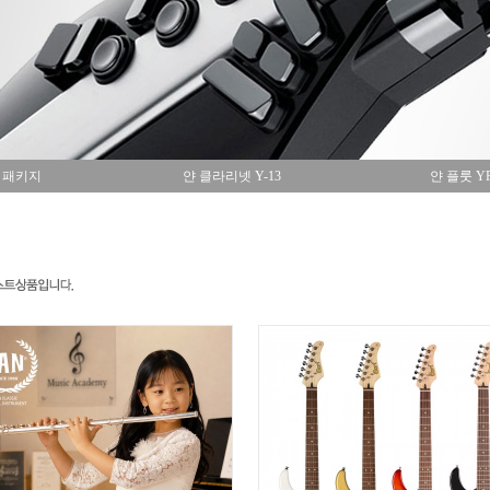
 패키지
얀 클라리넷 Y-13
얀 플룻 YF