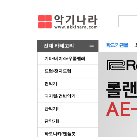
학교/기관몰
전체 카테고리
≡≡
기타/베이스/우쿨렐레
드럼/전자드럼
현악기
디지털/건반악기
관악기Ⅰ
관악기Ⅱ
하모니카/팬플룻