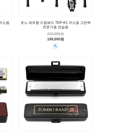
 저소음
토노 세트형 드럼패드 TDP-K1 저소음 고탄력
전문가용 연습용
220,000원
189,000원