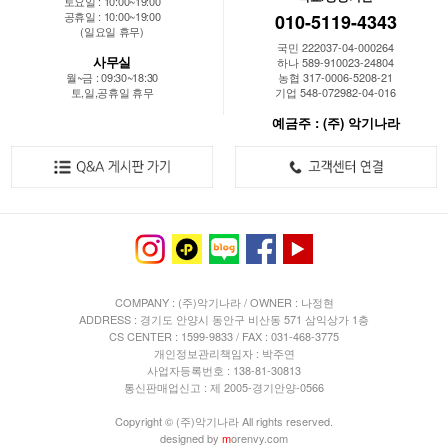
토요일 : 10:00~19:00
공휴일 : 10:00~19:00
010-5119-4343
(일요일 휴무)
국민 222037-04-000264
사무실
하나 589-910023-24804
월~금 : 09:30~18:30
농협 317-0006-5208-21
토,일,공휴일 휴무
기업 548-072982-04-016
예금주 : (주) 악기나라
COMPANY : (주)악기나라 / OWNER : 나정현
ADDRESS : 경기도 안양시 동안구 비산동 571 삼익상가 1층
CS CENTER : 1599-9833 / FAX : 031-468-3775
개인정보관리책임자 : 박주연
사업자등록번호 : 138-81-30813
통신판매업신고 : 제 2005-경기안양-0566
Copyright © (주)악기나라 All rights reserved.
designed by
m
orenvy.com