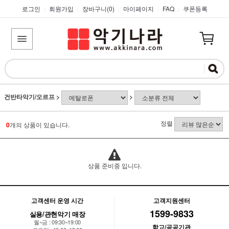
로그인
회원가입
장바구니(
0
)
마이페이지
FAQ
쿠폰등록
|
|
|
|
|
건반타악기/오르프
>
>
정렬
0
개의 상품이 있습니다.
상품 준비중 입니다.
고객센터 운영 시간
고객지원센터
1599-9833
실용/관현악기 매장
월~금 : 09:30~19:00
학교/공공기관