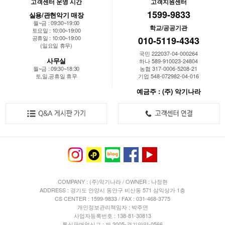
고객센터 운영 시간
고객지원센터
1599-9833
실용/관현악기 매장
월~금 : 09:30~19:00
학교/공공기관
토요일 : 10:00~19:00
공휴일 : 10:00~19:00
010-5119-4343
(일요일 휴무)
국민 222037-04-000264
사무실
하나 589-910023-24804
월~금 : 09:30~18:30
농협 317-0006-5208-21
토,일,공휴일 휴무
기업 548-072982-04-016
예금주 : (주) 악기나라
COMPANY : (주)악기나라 / OWNER : 나정현
ADDRESS : 경기도 안양시 동안구 비산동 571 삼익상가 1층
CS CENTER : 1599-9833 / FAX : 031-468-3775
개인정보관리책임자 : 박주연
사업자등록번호 : 138-81-30813
통신판매업신고 : 제 2005-경기안양-0566