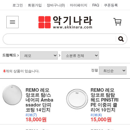
로그인
회원가입
장바구니(
0
)
마이페이지
FAQ
쿠폰등록
|
|
|
|
|
드럼헤드
>
>
정렬
8
개의 상품이 있습니다.
REMO 레모
REMO 레모
앙코르 탐/스
앙코르 탐탐
네어피 Amba
헤드 PINSTRI
ssador 단피
PE 이중피 클
코팅 14인치
리어 10인치
리뷰(7)
리뷰(4)
18,000원
15,000원