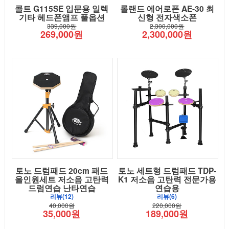
콜트 G115SE 입문용 일렉
롤랜드 에어로폰 AE-30 최
기타 헤드폰앰프 풀옵션
신형 전자색소폰
339,000원
2,300,000원
269,000원
2,300,000원
토노 드럼패드 20cm 패드
토노 세트형 드럼패드 TDP-
올인원세트 저소음 고탄력
K1 저소음 고탄력 전문가용
드럼연습 난타연습
연습용
리뷰(12)
리뷰(6)
40,000원
220,000원
35,000원
189,000원