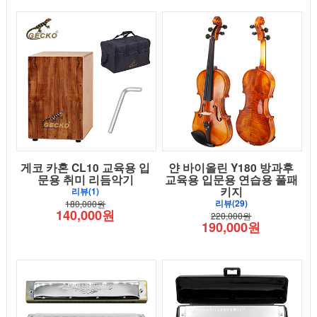
게코 카혼 CL10 교육용 입
얀 바이올린 Y180 방과후
문용 취미 리듬악기
교육용 입문용 연습용 풀패
키지
리뷰(1)
리뷰(29)
180,000원
140,000원
220,000원
190,000원