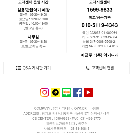
고객센터 운영 시간
고객지원센터
1599-9833
실용/관현악기 매장
월~금 : 09:30~19:00
학교/공공기관
토요일 : 10:00~19:00
공휴일 : 10:00~19:00
010-5119-4343
(일요일 휴무)
국민 222037-04-000264
사무실
하나 589-910023-24804
월~금 : 09:30~18:30
농협 317-0006-5208-21
토,일,공휴일 휴무
기업 548-072982-04-016
예금주 : (주) 악기나라
COMPANY : (주)악기나라 / OWNER : 나정현
ADDRESS : 경기도 안양시 동안구 비산동 571 삼익상가 1층
CS CENTER : 1599-9833 / FAX : 031-468-3775
개인정보관리책임자 : 박주연
사업자등록번호 : 138-81-30813