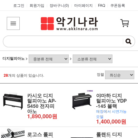
로그인
회원가입
장바구니(
0
)
마이페이지
FAQ
쿠폰등록
|
|
|
|
|
디지털피아노
>
>
정렬
28
개의 상품이 있습니다.
카시오 디지
야마하 디지
털피아노 AP-
털피아노 YDP
S450 전자피
-145 블랙
아노
매장에서 시연가능
1,890,000원
모델
1,400,000원
로고스 롤피
롤랜드 디지