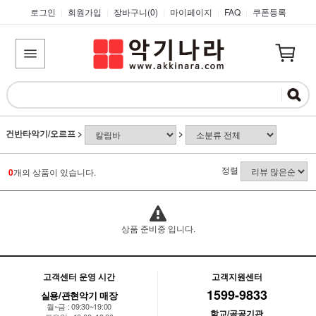
로그인
회원가입
장바구니(
0
)
마이페이지
FAQ
쿠폰등록
|
|
|
|
|
건반타악기/오르프
>
>
정렬
0
개의 상품이 있습니다.
상품 준비중 입니다.
고객센터 운영 시간
고객지원센터
1599-9833
실용/관현악기 매장
월~금 : 09:30~19:00
학교/공공기관