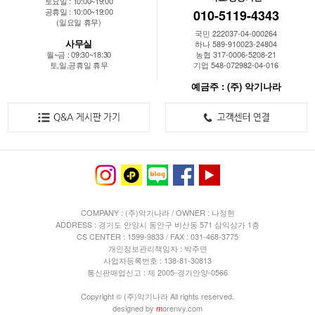
토요일 : 10:00~19:00
공휴일 : 10:00~19:00
010-5119-4343
(일요일 휴무)
국민 222037-04-000264
사무실
하나 589-910023-24804
월~금 : 09:30~18:30
농협 317-0006-5208-21
토,일,공휴일 휴무
기업 548-072982-04-016
예금주 : (주) 악기나라
COMPANY : (주)악기나라 / OWNER : 나정현
ADDRESS : 경기도 안양시 동안구 비산동 571 삼익상가 1층
CS CENTER : 1599-9833 / FAX : 031-468-3775
개인정보관리책임자 : 박주연
사업자등록번호 : 138-81-30813
통신판매업신고 : 제 2005-경기안양-0566
Copyright © (주)악기나라 All rights reserved.
designed by
m
orenvy.com