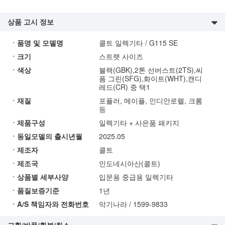
상품 고시 정보
ㆍ품명 및 모델명
콜트 일렉기타 / G115 SE
ㆍ크기
스트랫 사이즈
ㆍ색상
블랙(GBK),2톤 선버스트(2TS),씨
폼 그린(SFG),화이트(WHT),캔디
레드(CR) 중 택1
ㆍ재질
포플러, 메이플, 인디안로렐, 크롬
등
ㆍ제품구성
일렉기타 + 사은품 패키지
ㆍ동일모델의 출시년월
2025.05
ㆍ제조자
콜트
ㆍ제조국
인도네시아산(콜트)
ㆍ상품별 세부사양
입문용 중급용 일렉기타
ㆍ품질보증기준
1년
ㆍA/S 책임자와 전화번호
악기나라 / 1599-9833
교환/반품/환불/취소