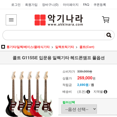
로그인
회원가입
장바구니(
0
)
마이페이지
FAQ
쿠폰등록
|
|
|
|
|
통기타/일렉/베이스/클래식기타
일렉트릭기타
콜트(Cort)
콜트 G115SE 입문용 일렉기타 헤드폰앰프 풀옵션
소비자가
339,000원
269,000
상품가
원
적립금
2,690원
/
원
배송비
(조건)
지역별
컬러선택