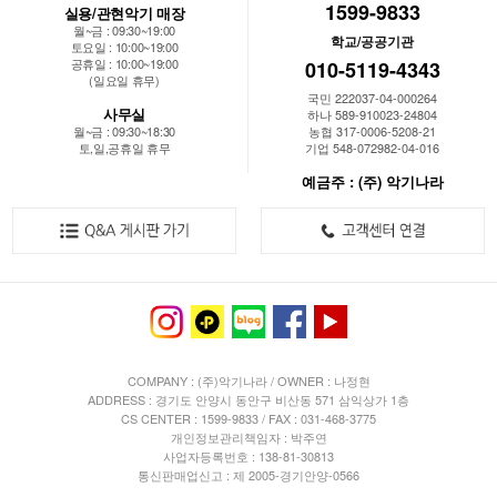
1599-9833
실용/관현악기 매장
월~금 : 09:30~19:00
학교/공공기관
토요일 : 10:00~19:00
공휴일 : 10:00~19:00
010-5119-4343
(일요일 휴무)
국민 222037-04-000264
사무실
하나 589-910023-24804
월~금 : 09:30~18:30
농협 317-0006-5208-21
토,일,공휴일 휴무
기업 548-072982-04-016
예금주 : (주) 악기나라
COMPANY : (주)악기나라 / OWNER : 나정현
ADDRESS : 경기도 안양시 동안구 비산동 571 삼익상가 1층
CS CENTER : 1599-9833 / FAX : 031-468-3775
개인정보관리책임자 : 박주연
사업자등록번호 : 138-81-30813
통신판매업신고 : 제 2005-경기안양-0566