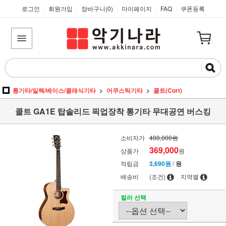
로그인
회원가입
장바구니(
0
)
마이페이지
FAQ
쿠폰등록
|
|
|
|
|
통기타/일렉/베이스/클래식기타
어쿠스틱기타
콜트(Cort)
콜트 GA1E 탑솔리드 픽업장착 통기타 무대공연 버스킹
소비자가
400,000원
369,000
상품가
원
적립금
3,690원
/
원
배송비
(조건)
지역별
컬러 선택